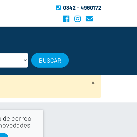
0342 - 4960172
BUSCAR
×
la de correo
 novedades