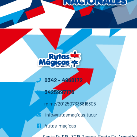
0342 - 4960172
3425997176
m.me/2012507338816805
info@rutasmagicas.tur.ar
/rutas-magicas
Santa Fe 1118- 3018 Recreo, Santa Fe, Argentina