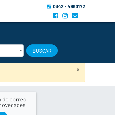
0342 - 4960172
BUSCAR
×
la de correo
 novedades