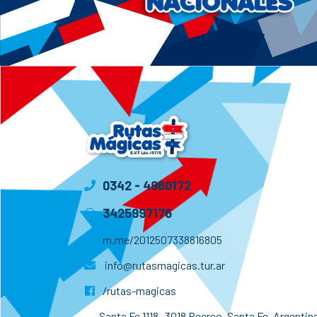
0342 - 4960172
3425997176
m.me/2012507338816805
info@rutasmagicas.tur.ar
/rutas-magicas
Santa Fe 1118- 3018 Recreo, Santa Fe, Argentina